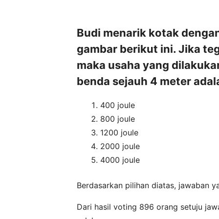
Budi menarik kotak dengan 
gambar berikut ini. Jika t
maka usaha yang dilakuka
benda sejauh 4 meter adal
400 joule
800 joule
1200 joule
2000 joule
4000 joule
Berdasarkan pilihan diatas, jawaban y
Dari hasil voting 896 orang setuju ja