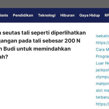
isnis
Pendidikan
Teknologi
Hiburan
Gaya Hidup
RP
seutas tali seperti diperlihatkan
isekain
egangan pada tali sebesar 200 N
https:/
n Budi untuk memindahkan
Cara M
ah?
Progra
Luar Ne
jackpo
olymp
mahjon
slot m
terbar
https: