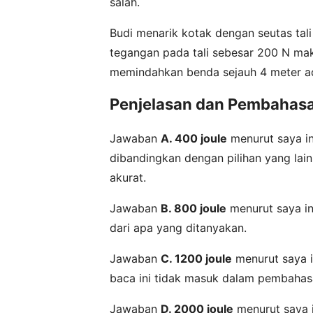
salah.
Budi menarik kotak dengan seutas tali 
tegangan pada tali sebesar 200 N mak
memindahkan benda sejauh 4 meter ad
Penjelasan dan Pembahas
Jawaban
A. 400 joule
menurut saya in
dibandingkan dengan pilihan yang lain
akurat.
Jawaban
B. 800 joule
menurut saya in
dari apa yang ditanyakan.
Jawaban
C. 1200 joule
menurut saya i
baca ini tidak masuk dalam pembahas
Jawaban
D. 2000 joule
menurut saya i