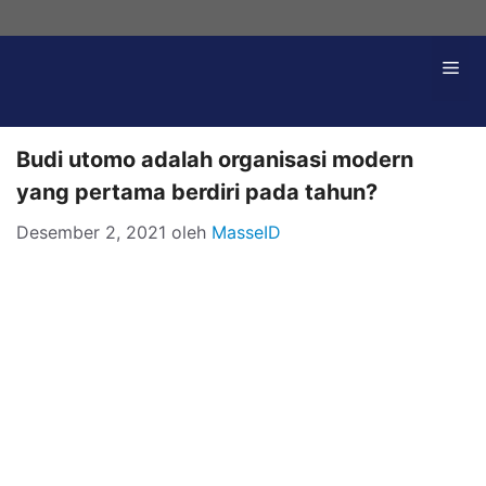
Langsung
ke
Me
isi
Budi utomo adalah organisasi modern
yang pertama berdiri pada tahun?
Desember 2, 2021
oleh
MasseID