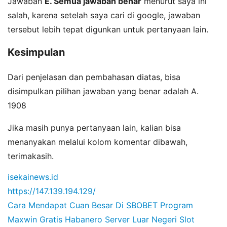
Jawaban
E. Semua jawaban benar
menurut saya ini
salah, karena setelah saya cari di google, jawaban
tersebut lebih tepat digunkan untuk pertanyaan lain.
Kesimpulan
Dari penjelasan dan pembahasan diatas, bisa
disimpulkan pilihan jawaban yang benar adalah A.
1908
Jika masih punya pertanyaan lain, kalian bisa
menanyakan melalui kolom komentar dibawah,
terimakasih.
isekainews.id
https://147.139.194.129/
Cara Mendapat Cuan Besar Di SBOBET
Program
Maxwin Gratis Habanero
Server Luar Negeri Slot