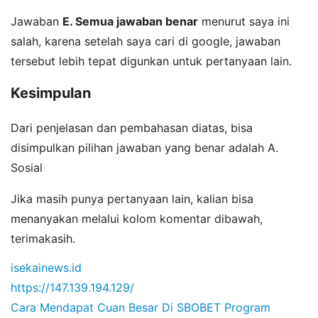
Jawaban
E. Semua jawaban benar
menurut saya ini
salah, karena setelah saya cari di google, jawaban
tersebut lebih tepat digunkan untuk pertanyaan lain.
Kesimpulan
Dari penjelasan dan pembahasan diatas, bisa
disimpulkan pilihan jawaban yang benar adalah A.
Sosial
Jika masih punya pertanyaan lain, kalian bisa
menanyakan melalui kolom komentar dibawah,
terimakasih.
isekainews.id
https://147.139.194.129/
Cara Mendapat Cuan Besar Di SBOBET
Program