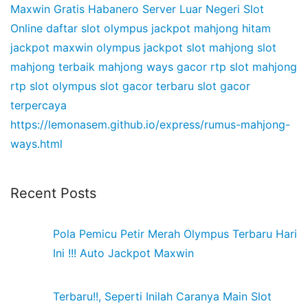
Maxwin Gratis Habanero
Server Luar Negeri Slot
Online
daftar slot olympus
jackpot mahjong hitam
jackpot maxwin olympus
jackpot slot mahjong
slot
mahjong terbaik
mahjong ways gacor
rtp slot mahjong
rtp slot olympus
slot gacor terbaru
slot gacor
terpercaya
https://lemonasem.github.io/express/rumus-mahjong-
ways.html
Recent Posts
Pola Pemicu Petir Merah Olympus Terbaru Hari
Ini !!! Auto Jackpot Maxwin
Terbaru!!, Seperti Inilah Caranya Main Slot