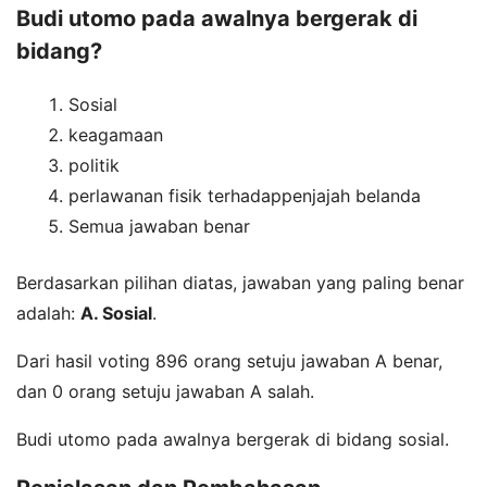
Budi utomo pada awalnya bergerak di
bidang?
Sosial
keagamaan
politik
perlawanan fisik terhadappenjajah belanda
Semua jawaban benar
Berdasarkan pilihan diatas, jawaban yang paling benar
adalah:
A. Sosial
.
Dari hasil voting 896 orang setuju jawaban A benar,
dan 0 orang setuju jawaban A salah.
Budi utomo pada awalnya bergerak di bidang sosial.