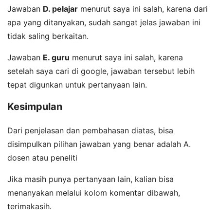
Jawaban
D. pelajar
menurut saya ini salah, karena dari
apa yang ditanyakan, sudah sangat jelas jawaban ini
tidak saling berkaitan.
Jawaban
E. guru
menurut saya ini salah, karena
setelah saya cari di google, jawaban tersebut lebih
tepat digunkan untuk pertanyaan lain.
Kesimpulan
Dari penjelasan dan pembahasan diatas, bisa
disimpulkan pilihan jawaban yang benar adalah A.
dosen atau peneliti
Jika masih punya pertanyaan lain, kalian bisa
menanyakan melalui kolom komentar dibawah,
terimakasih.