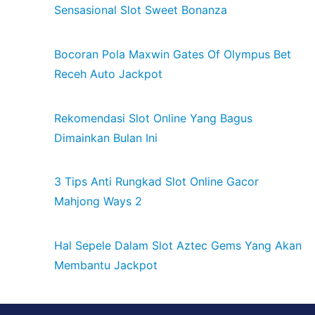
Sensasional Slot Sweet Bonanza
Bocoran Pola Maxwin Gates Of Olympus Bet
Receh Auto Jackpot
Rekomendasi Slot Online Yang Bagus
Dimainkan Bulan Ini
3 Tips Anti Rungkad Slot Online Gacor
Mahjong Ways 2
Hal Sepele Dalam Slot Aztec Gems Yang Akan
Membantu Jackpot