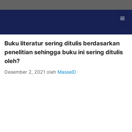
Langsung
ke
Me
isi
Buku literatur sering ditulis berdasarkan
penelitian sehingga buku ini sering ditulis
oleh?
Desember 2, 2021
oleh
MasseID