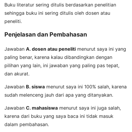
Buku literatur sering ditulis berdasarkan penelitian
sehingga buku ini sering ditulis oleh dosen atau
peneliti.
Penjelasan dan Pembahasan
Jawaban
A. dosen atau peneliti
menurut saya ini yang
paling benar, karena kalau dibandingkan dengan
pilihan yang lain, ini jawaban yang paling pas tepat,
dan akurat.
Jawaban
B. siswa
menurut saya ini 100% salah, karena
sudah melenceng jauh dari apa yang ditanyakan.
Jawaban
C. mahasiswa
menurut saya ini juga salah,
karena dari buku yang saya baca ini tidak masuk
dalam pembahasan.