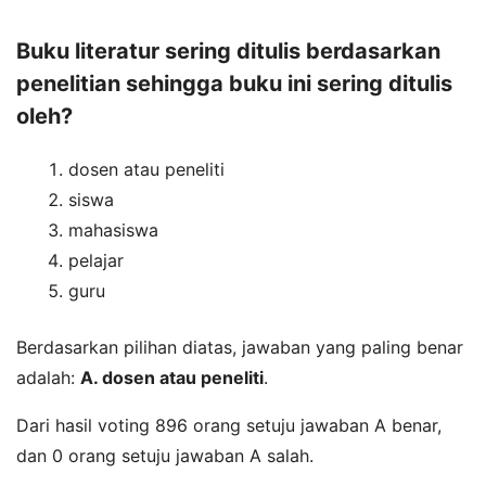
Buku literatur sering ditulis berdasarkan
penelitian sehingga buku ini sering ditulis
oleh?
dosen atau peneliti
siswa
mahasiswa
pelajar
guru
Berdasarkan pilihan diatas, jawaban yang paling benar
adalah:
A. dosen atau peneliti
.
Dari hasil voting 896 orang setuju jawaban A benar,
dan 0 orang setuju jawaban A salah.