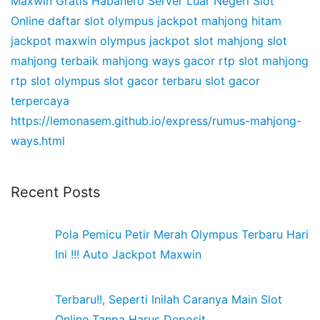
Maxwin Gratis Habanero
Server Luar Negeri Slot
Online
daftar slot olympus
jackpot mahjong hitam
jackpot maxwin olympus
jackpot slot mahjong
slot
mahjong terbaik
mahjong ways gacor
rtp slot mahjong
rtp slot olympus
slot gacor terbaru
slot gacor
terpercaya
https://lemonasem.github.io/express/rumus-mahjong-
ways.html
Recent Posts
Pola Pemicu Petir Merah Olympus Terbaru Hari
Ini !!! Auto Jackpot Maxwin
Terbaru!!, Seperti Inilah Caranya Main Slot
Online Tanpa Harus Deposit