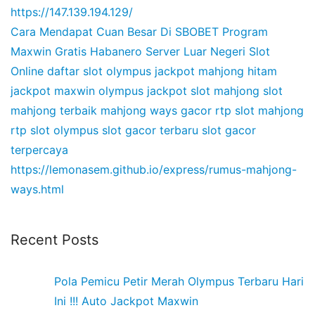
https://147.139.194.129/
Cara Mendapat Cuan Besar Di SBOBET
Program
Maxwin Gratis Habanero
Server Luar Negeri Slot
Online
daftar slot olympus
jackpot mahjong hitam
jackpot maxwin olympus
jackpot slot mahjong
slot
mahjong terbaik
mahjong ways gacor
rtp slot mahjong
rtp slot olympus
slot gacor terbaru
slot gacor
terpercaya
https://lemonasem.github.io/express/rumus-mahjong-
ways.html
Recent Posts
Pola Pemicu Petir Merah Olympus Terbaru Hari
Ini !!! Auto Jackpot Maxwin