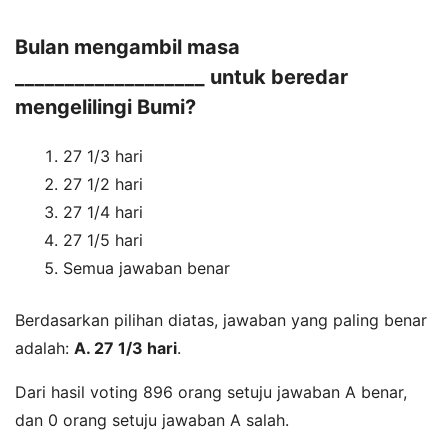
Bulan mengambil masa
___________________ untuk beredar
mengelilingi Bumi?
27 1/3 hari
27 1/2 hari
27 1/4 hari
27 1/5 hari
Semua jawaban benar
Berdasarkan pilihan diatas, jawaban yang paling benar
adalah:
A. 27 1/3 hari
.
Dari hasil voting 896 orang setuju jawaban A benar,
dan 0 orang setuju jawaban A salah.