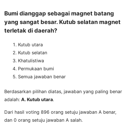
Bumi dianggap sebagai magnet batang
yang sangat besar. Kutub selatan magnet
terletak di daerah?
Kutub utara
Kutub selatan
Khatulistiwa
Permukaan bumi
Semua jawaban benar
Berdasarkan pilihan diatas, jawaban yang paling benar
adalah:
A. Kutub utara
.
Dari hasil voting 896 orang setuju jawaban A benar,
dan 0 orang setuju jawaban A salah.