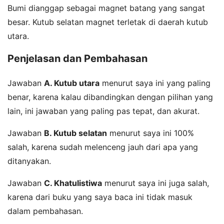
Bumi dianggap sebagai magnet batang yang sangat
besar. Kutub selatan magnet terletak di daerah kutub
utara.
Penjelasan dan Pembahasan
Jawaban
A. Kutub utara
menurut saya ini yang paling
benar, karena kalau dibandingkan dengan pilihan yang
lain, ini jawaban yang paling pas tepat, dan akurat.
Jawaban
B. Kutub selatan
menurut saya ini 100%
salah, karena sudah melenceng jauh dari apa yang
ditanyakan.
Jawaban
C. Khatulistiwa
menurut saya ini juga salah,
karena dari buku yang saya baca ini tidak masuk
dalam pembahasan.