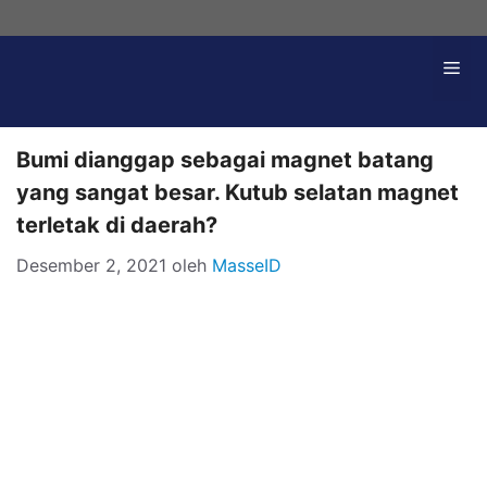
Langsung
ke
Me
isi
Bumi dianggap sebagai magnet batang
yang sangat besar. Kutub selatan magnet
terletak di daerah?
Desember 2, 2021
oleh
MasseID