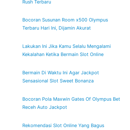
Rush Terbaru
Bocoran Susunan Room x500 Olympus
Terbaru Hari Ini, Dijamin Akurat
Lakukan Ini Jika Kamu Selalu Mengalami
Kekalahan Ketika Bermain Slot Online
Bermain Di Waktu Ini Agar Jackpot
Sensasional Slot Sweet Bonanza
Bocoran Pola Maxwin Gates Of Olympus Bet
Receh Auto Jackpot
Rekomendasi Slot Online Yang Bagus