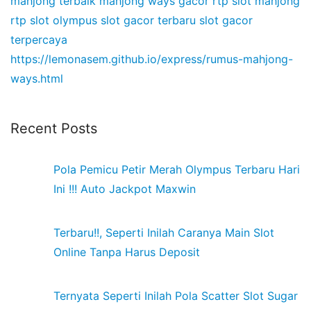
mahjong terbaik
mahjong ways gacor
rtp slot mahjong
rtp slot olympus
slot gacor terbaru
slot gacor
terpercaya
https://lemonasem.github.io/express/rumus-mahjong-
ways.html
Recent Posts
Pola Pemicu Petir Merah Olympus Terbaru Hari
Ini !!! Auto Jackpot Maxwin
Terbaru!!, Seperti Inilah Caranya Main Slot
Online Tanpa Harus Deposit
Ternyata Seperti Inilah Pola Scatter Slot Sugar