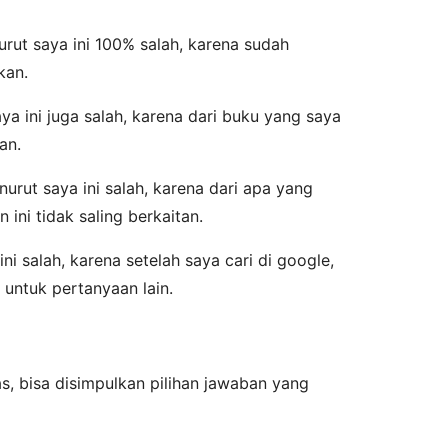
rut saya ini 100% salah, karena sudah
kan.
a ini juga salah, karena dari buku yang saya
an.
urut saya ini salah, karena dari apa yang
 ini tidak saling berkaitan.
ni salah, karena setelah saya cari di google,
 untuk pertanyaan lain.
s, bisa disimpulkan pilihan jawaban yang