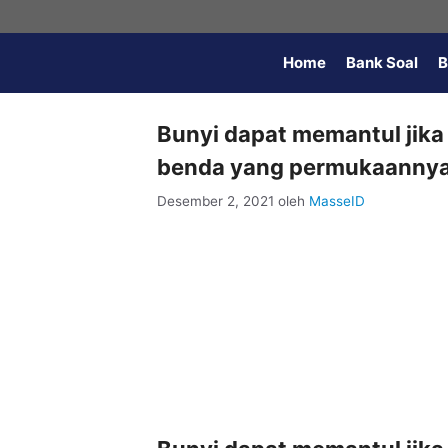
Langsung
ke
Home
Bank Soal
B
isi
Bunyi dapat memantul jika
benda yang permukaannya 
Desember 2, 2021
oleh
MasseID