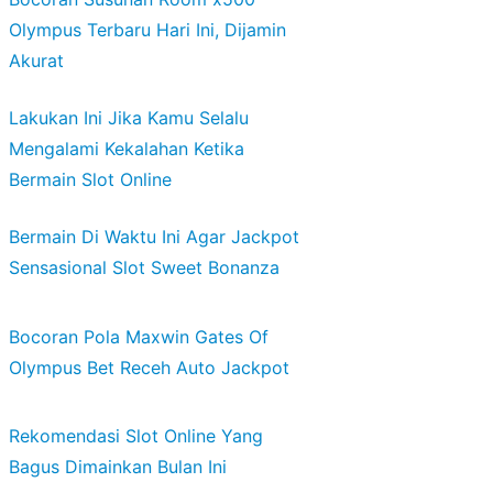
Olympus Terbaru Hari Ini, Dijamin
Akurat
Lakukan Ini Jika Kamu Selalu
Mengalami Kekalahan Ketika
Bermain Slot Online
Bermain Di Waktu Ini Agar Jackpot
Sensasional Slot Sweet Bonanza
Bocoran Pola Maxwin Gates Of
Olympus Bet Receh Auto Jackpot
Rekomendasi Slot Online Yang
Bagus Dimainkan Bulan Ini