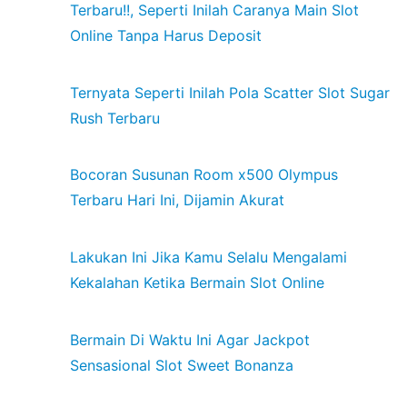
Terbaru!!, Seperti Inilah Caranya Main Slot
Online Tanpa Harus Deposit
Ternyata Seperti Inilah Pola Scatter Slot Sugar
Rush Terbaru
Bocoran Susunan Room x500 Olympus
Terbaru Hari Ini, Dijamin Akurat
Lakukan Ini Jika Kamu Selalu Mengalami
Kekalahan Ketika Bermain Slot Online
Bermain Di Waktu Ini Agar Jackpot
Sensasional Slot Sweet Bonanza