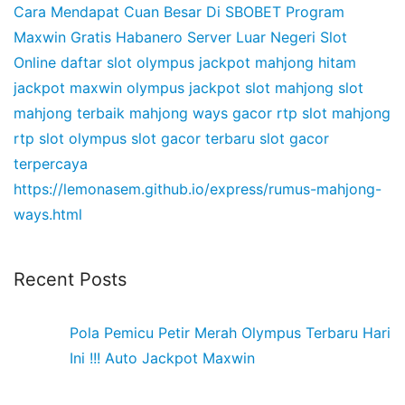
Cara Mendapat Cuan Besar Di SBOBET
Program
Maxwin Gratis Habanero
Server Luar Negeri Slot
Online
daftar slot olympus
jackpot mahjong hitam
jackpot maxwin olympus
jackpot slot mahjong
slot
mahjong terbaik
mahjong ways gacor
rtp slot mahjong
rtp slot olympus
slot gacor terbaru
slot gacor
terpercaya
https://lemonasem.github.io/express/rumus-mahjong-
ways.html
Recent Posts
Pola Pemicu Petir Merah Olympus Terbaru Hari
Ini !!! Auto Jackpot Maxwin