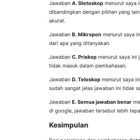
Jawaban
A. Stetoskop
menurut saya in
dibandingkan dengan pilihan yang lain
akurat.
Jawaban
B. Mikropon
menurut saya in
dari apa yang ditanyakan.
Jawaban
C. Priskop
menurut saya ini j
tidak masuk dalam pembahasan.
Jawaban
D. Teloskop
menurut saya ini
sudah sangat jelas jawaban ini tidak sa
Jawaban
E. Semua jawaban benar
men
di google, jawaban tersebut lebih tep
Kesimpulan