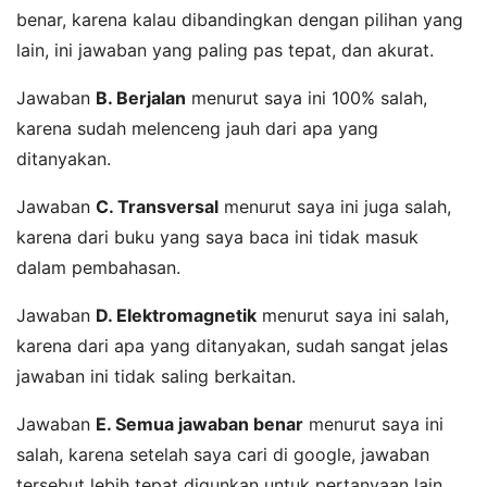
benar, karena kalau dibandingkan dengan pilihan yang
lain, ini jawaban yang paling pas tepat, dan akurat.
Jawaban
B. Berjalan
menurut saya ini 100% salah,
karena sudah melenceng jauh dari apa yang
ditanyakan.
Jawaban
C. Transversal
menurut saya ini juga salah,
karena dari buku yang saya baca ini tidak masuk
dalam pembahasan.
Jawaban
D. EIektromagnetik
menurut saya ini salah,
karena dari apa yang ditanyakan, sudah sangat jelas
jawaban ini tidak saling berkaitan.
Jawaban
E. Semua jawaban benar
menurut saya ini
salah, karena setelah saya cari di google, jawaban
tersebut lebih tepat digunkan untuk pertanyaan lain.