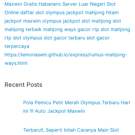
Maxwin Gratis Habanero
Server Luar Negeri Slot
Online
daftar slot olympus
jackpot mahjong hitam
jackpot maxwin olympus
jackpot slot mahjong
slot
mahjong terbaik
mahjong ways gacor
rtp slot mahjong
rtp slot olympus
slot gacor terbaru
slot gacor
terpercaya
https://lemonasem.github.io/express/rumus-mahjong-
ways.html
Recent Posts
Pola Pemicu Petir Merah Olympus Terbaru Hari
Ini !!! Auto Jackpot Maxwin
Terbaru!!, Seperti Inilah Caranya Main Slot