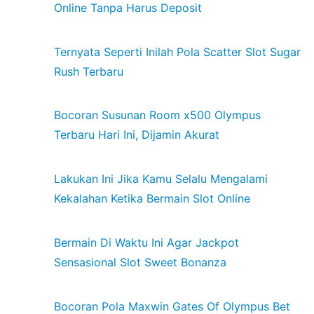
Online Tanpa Harus Deposit
Ternyata Seperti Inilah Pola Scatter Slot Sugar
Rush Terbaru
Bocoran Susunan Room x500 Olympus
Terbaru Hari Ini, Dijamin Akurat
Lakukan Ini Jika Kamu Selalu Mengalami
Kekalahan Ketika Bermain Slot Online
Bermain Di Waktu Ini Agar Jackpot
Sensasional Slot Sweet Bonanza
Bocoran Pola Maxwin Gates Of Olympus Bet