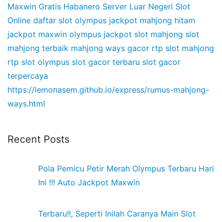
Maxwin Gratis Habanero
Server Luar Negeri Slot
Online
daftar slot olympus
jackpot mahjong hitam
jackpot maxwin olympus
jackpot slot mahjong
slot
mahjong terbaik
mahjong ways gacor
rtp slot mahjong
rtp slot olympus
slot gacor terbaru
slot gacor
terpercaya
https://lemonasem.github.io/express/rumus-mahjong-
ways.html
Recent Posts
Pola Pemicu Petir Merah Olympus Terbaru Hari
Ini !!! Auto Jackpot Maxwin
Terbaru!!, Seperti Inilah Caranya Main Slot