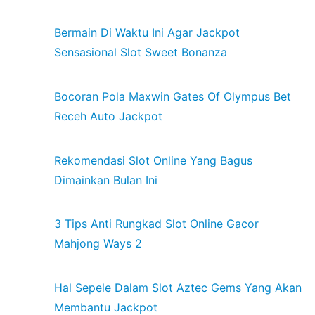
Bermain Di Waktu Ini Agar Jackpot
Sensasional Slot Sweet Bonanza
Bocoran Pola Maxwin Gates Of Olympus Bet
Receh Auto Jackpot
Rekomendasi Slot Online Yang Bagus
Dimainkan Bulan Ini
3 Tips Anti Rungkad Slot Online Gacor
Mahjong Ways 2
Hal Sepele Dalam Slot Aztec Gems Yang Akan
Membantu Jackpot