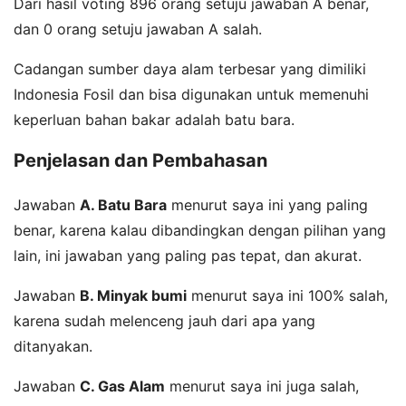
Dari hasil voting 896 orang setuju jawaban A benar,
dan 0 orang setuju jawaban A salah.
Cadangan sumber daya alam terbesar yang dimiliki
Indonesia Fosil dan bisa digunakan untuk memenuhi
keperluan bahan bakar adalah batu bara.
Penjelasan dan Pembahasan
Jawaban
A. Batu Bara
menurut saya ini yang paling
benar, karena kalau dibandingkan dengan pilihan yang
lain, ini jawaban yang paling pas tepat, dan akurat.
Jawaban
B. Minyak bumi
menurut saya ini 100% salah,
karena sudah melenceng jauh dari apa yang
ditanyakan.
Jawaban
C. Gas Alam
menurut saya ini juga salah,