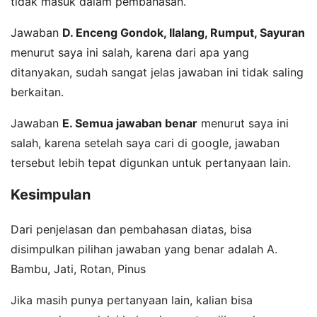
tidak masuk dalam pembahasan.
Jawaban
D. Enceng Gondok, Ilalang, Rumput, Sayuran
menurut saya ini salah, karena dari apa yang
ditanyakan, sudah sangat jelas jawaban ini tidak saling
berkaitan.
Jawaban
E. Semua jawaban benar
menurut saya ini
salah, karena setelah saya cari di google, jawaban
tersebut lebih tepat digunkan untuk pertanyaan lain.
Kesimpulan
Dari penjelasan dan pembahasan diatas, bisa
disimpulkan pilihan jawaban yang benar adalah A.
Bambu, Jati, Rotan, Pinus
Jika masih punya pertanyaan lain, kalian bisa