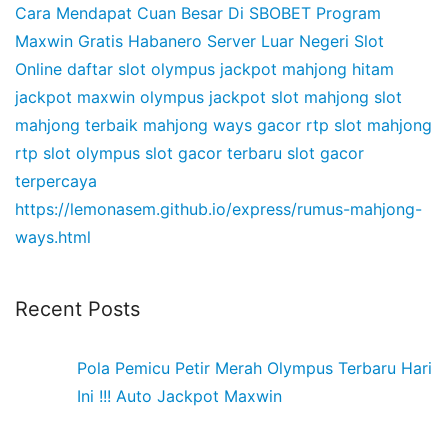
Cara Mendapat Cuan Besar Di SBOBET
Program
Maxwin Gratis Habanero
Server Luar Negeri Slot
Online
daftar slot olympus
jackpot mahjong hitam
jackpot maxwin olympus
jackpot slot mahjong
slot
mahjong terbaik
mahjong ways gacor
rtp slot mahjong
rtp slot olympus
slot gacor terbaru
slot gacor
terpercaya
https://lemonasem.github.io/express/rumus-mahjong-
ways.html
Recent Posts
Pola Pemicu Petir Merah Olympus Terbaru Hari
Ini !!! Auto Jackpot Maxwin