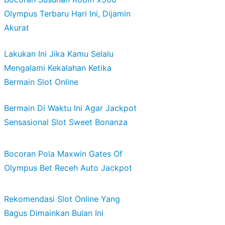
Olympus Terbaru Hari Ini, Dijamin
Akurat
Lakukan Ini Jika Kamu Selalu
Mengalami Kekalahan Ketika
Bermain Slot Online
Bermain Di Waktu Ini Agar Jackpot
Sensasional Slot Sweet Bonanza
Bocoran Pola Maxwin Gates Of
Olympus Bet Receh Auto Jackpot
Rekomendasi Slot Online Yang
Bagus Dimainkan Bulan Ini