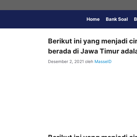
Langsung
ke
Home
Bank Soal
B
isi
Berikut ini yang menjadi ci
berada di Jawa Timur adal
Desember 2, 2021
oleh
MasseID