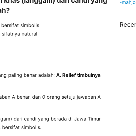
ri khas (langgam) dari candi yang
-mahjo
ah?
Recen
 bersifat simbolis
 sifatnya natural
ang paling benar adalah:
A. Relief timbulnya
waban A benar, dan 0 orang setuju jawaban A
anggam) dari candi yang berada di Jawa Timur
 bersifat simbolis.