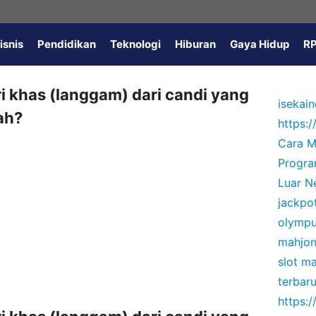
isnis
Pendidikan
Teknologi
Hiburan
Gaya Hidup
RP
ri khas (langgam) dari candi yang
isekain
ah?
https:/
Cara M
Progra
Luar Ne
jackpo
olymp
mahjon
slot m
terbar
https: