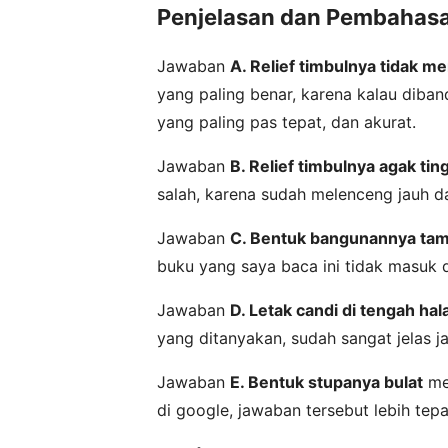
Penjelasan dan Pembahas
Jawaban
A. Relief timbulnya tidak me
yang paling benar, karena kalau diban
yang paling pas tepat, dan akurat.
Jawaban
B. Relief timbulnya agak tin
salah, karena sudah melenceng jauh d
Jawaban
C. Bentuk bangunannya ta
buku yang saya baca ini tidak masuk
Jawaban
D. Letak candi di tengah ha
yang ditanyakan, sudah sangat jelas ja
Jawaban
E. Bentuk stupanya bulat
men
di google, jawaban tersebut lebih tep