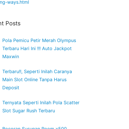
ng-ways.html
t Posts
Pola Pemicu Petir Merah Olympus
Terbaru Hari Ini !!! Auto Jackpot
Maxwin
Terbaru!!, Seperti Inilah Caranya
Main Slot Online Tanpa Harus
Deposit
Ternyata Seperti Inilah Pola Scatter
Slot Sugar Rush Terbaru
Bocoran Susunan Room x500