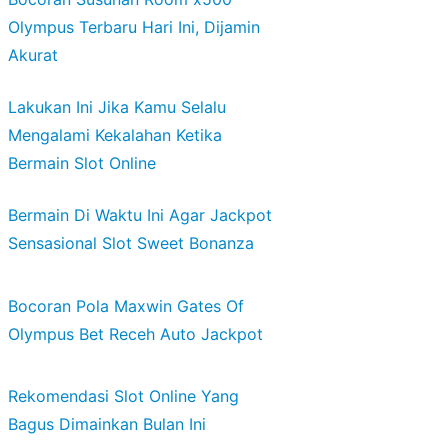
Olympus Terbaru Hari Ini, Dijamin
Akurat
Lakukan Ini Jika Kamu Selalu
Mengalami Kekalahan Ketika
Bermain Slot Online
Bermain Di Waktu Ini Agar Jackpot
Sensasional Slot Sweet Bonanza
Bocoran Pola Maxwin Gates Of
Olympus Bet Receh Auto Jackpot
Rekomendasi Slot Online Yang
Bagus Dimainkan Bulan Ini