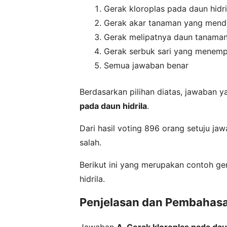
Gerak kloroplas pada daun hidri
Gerak akar tanaman yang mende
Gerak melipatnya daun tanaman 
Gerak serbuk sari yang menemp
Semua jawaban benar
Berdasarkan pilihan diatas, jawaban y
pada daun hidrila
.
Dari hasil voting 896 orang setuju ja
salah.
Berikut ini yang merupakan contoh ger
hidrila.
Penjelasan dan Pembahas
Jawaban
A. Gerak kloroplas pada daun