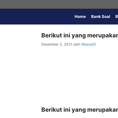
Langsung
ke
Home
Bank Soal
B
isi
Berikut ini yang merupakan
Desember 2, 2021
oleh
MasseID
Berikut ini yang merupakan