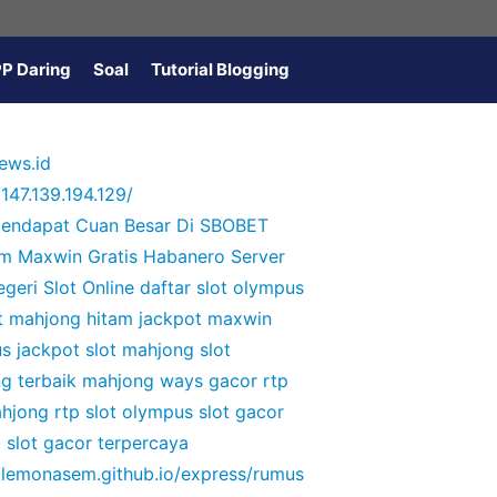
P Daring
Soal
Tutorial Blogging
ews.id
/147.139.194.129/
endapat Cuan Besar Di SBOBET
m Maxwin Gratis Habanero
Server
geri Slot Online
daftar slot olympus
t mahjong hitam
jackpot maxwin
us
jackpot slot mahjong
slot
g terbaik
mahjong ways gacor
rtp
ahjong
rtp slot olympus
slot gacor
u
slot gacor terpercaya
//lemonasem.github.io/express/rumus