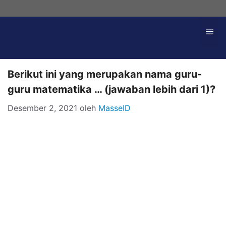
Langsung
ke
Me
isi
Berikut ini yang merupakan nama guru-
guru matematika … (jawaban lebih dari 1)?
Desember 2, 2021
oleh
MasseID