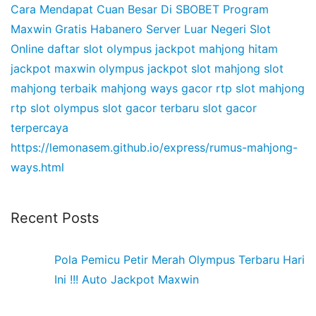
Cara Mendapat Cuan Besar Di SBOBET
Program
Maxwin Gratis Habanero
Server Luar Negeri Slot
Online
daftar slot olympus
jackpot mahjong hitam
jackpot maxwin olympus
jackpot slot mahjong
slot
mahjong terbaik
mahjong ways gacor
rtp slot mahjong
rtp slot olympus
slot gacor terbaru
slot gacor
terpercaya
https://lemonasem.github.io/express/rumus-mahjong-
ways.html
Recent Posts
Pola Pemicu Petir Merah Olympus Terbaru Hari
Ini !!! Auto Jackpot Maxwin