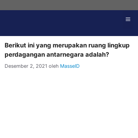
Langsung
ke
Me
isi
Berikut ini yang merupakan ruang lingkup
perdagangan antarnegara adalah?
Desember 2, 2021
oleh
MasseID