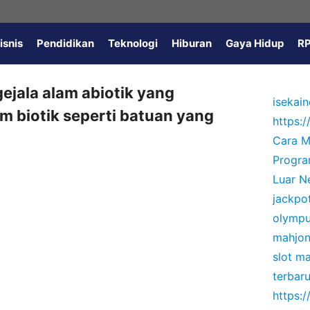
isnis
Pendidikan
Teknologi
Hiburan
Gaya Hidup
RP
gejala alam abiotik yang
isekain
am biotik seperti batuan yang
https:/
Cara M
Progra
Luar Ne
jackpo
olymp
mahjon
slot m
terbar
https: