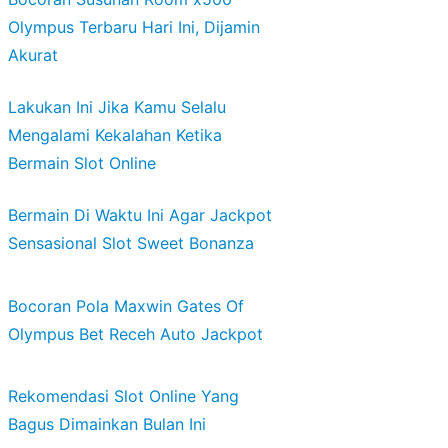
Olympus Terbaru Hari Ini, Dijamin
Akurat
Lakukan Ini Jika Kamu Selalu
Mengalami Kekalahan Ketika
Bermain Slot Online
Bermain Di Waktu Ini Agar Jackpot
Sensasional Slot Sweet Bonanza
Bocoran Pola Maxwin Gates Of
Olympus Bet Receh Auto Jackpot
Rekomendasi Slot Online Yang
Bagus Dimainkan Bulan Ini