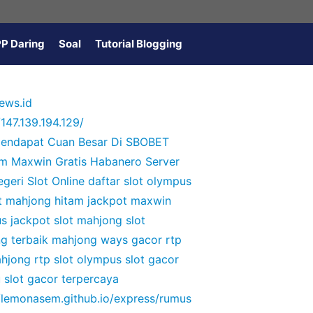
P Daring
Soal
Tutorial Blogging
ews.id
/147.139.194.129/
endapat Cuan Besar Di SBOBET
m Maxwin Gratis Habanero
Server
geri Slot Online
daftar slot olympus
t mahjong hitam
jackpot maxwin
us
jackpot slot mahjong
slot
g terbaik
mahjong ways gacor
rtp
ahjong
rtp slot olympus
slot gacor
u
slot gacor terpercaya
//lemonasem.github.io/express/rumus