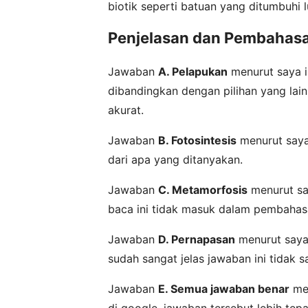
biotik seperti batuan yang ditumbuhi 
Penjelasan dan Pembahas
Jawaban
A. Pelapukan
menurut saya in
dibandingkan dengan pilihan yang lain
akurat.
Jawaban
B. Fotosintesis
menurut saya
dari apa yang ditanyakan.
Jawaban
C. Metamorfosis
menurut say
baca ini tidak masuk dalam pembahas
Jawaban
D. Pernapasan
menurut saya 
sudah sangat jelas jawaban ini tidak sa
Jawaban
E. Semua jawaban benar
men
di google, jawaban tersebut lebih tep