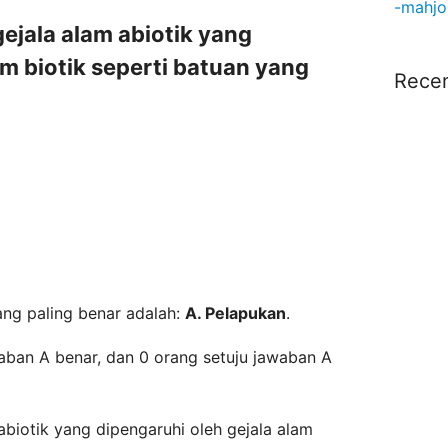
-mahjo
gejala alam abiotik yang
am biotik seperti batuan yang
Recen
ang paling benar adalah:
A. Pelapukan
.
waban A benar, dan 0 orang setuju jawaban A
abiotik yang dipengaruhi oleh gejala alam