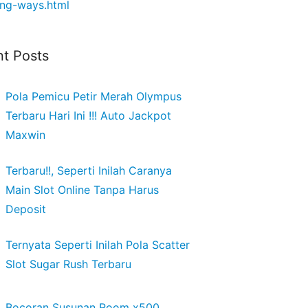
ng-ways.html
t Posts
Pola Pemicu Petir Merah Olympus
Terbaru Hari Ini !!! Auto Jackpot
Maxwin
Terbaru!!, Seperti Inilah Caranya
Main Slot Online Tanpa Harus
Deposit
Ternyata Seperti Inilah Pola Scatter
Slot Sugar Rush Terbaru
Bocoran Susunan Room x500