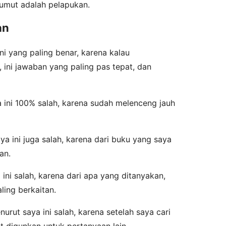
lumut adalah pelapukan.
an
i yang paling benar, karena kalau
, ini jawaban yang paling pas tepat, dan
 ini 100% salah, karena sudah melenceng jauh
a ini juga salah, karena dari buku yang saya
an.
ini salah, karena dari apa yang ditanyakan,
ling berkaitan.
urut saya ini salah, karena setelah saya cari
at digunkan untuk pertanyaan lain.