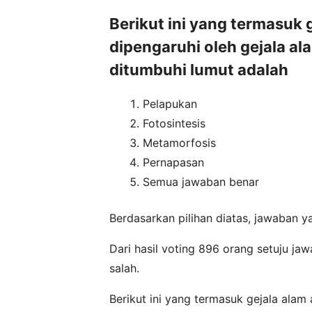
Berikut ini yang termasuk 
dipengaruhi oleh gejala al
ditumbuhi lumut adalah
Pelapukan
Fotosintesis
Metamorfosis
Pernapasan
Semua jawaban benar
Berdasarkan pilihan diatas, jawaban y
Dari hasil voting 896 orang setuju ja
salah.
Berikut ini yang termasuk gejala alam 