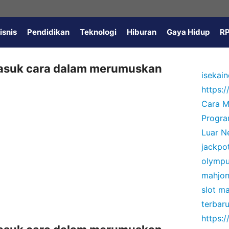
isnis
Pendidikan
Teknologi
Hiburan
Gaya Hidup
RP
rmasuk cara dalam merumuskan
isekain
https:/
Cara M
Progra
Luar Ne
jackpo
olymp
mahjon
slot m
terbar
https: