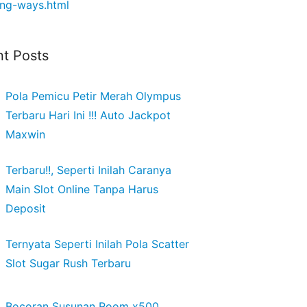
ng-ways.html
t Posts
Pola Pemicu Petir Merah Olympus
Terbaru Hari Ini !!! Auto Jackpot
Maxwin
Terbaru!!, Seperti Inilah Caranya
Main Slot Online Tanpa Harus
Deposit
Ternyata Seperti Inilah Pola Scatter
Slot Sugar Rush Terbaru
Bocoran Susunan Room x500