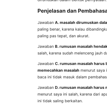
Penjelasan dan Pembahas
Jawaban
A. masalah dirumuskan dal
paling benar, karena kalau dibandingk
paling pas tepat, dan akurat.
Jawaban
B. rumusan masalah hendak
salah, karena sudah melenceng jauh d
Jawaban
C. rumusan masalah harus be
memecahkan masalah
menurut saya i
baca ini tidak masuk dalam pembahas
Jawaban
D. rumusan masalah harus 
menurut saya ini salah, karena dari a
ini tidak saling berkaitan.