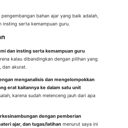
ip pengembangan bahan ajar yang baik adalah,
n insting serta kemampuan guru.
an
umi dan insting serta kemampuan guru
arena kalau dibandingkan dengan pilihan yang
, dan akurat.
dengan menganalisis dan mengelompokkan
ang erat kaitannya ke dalam satu unit
alah, karena sudah melenceng jauh dari apa
erkesinambungan dengan pemberian
teri ajar, dan tugas/latihan
menurut saya ini