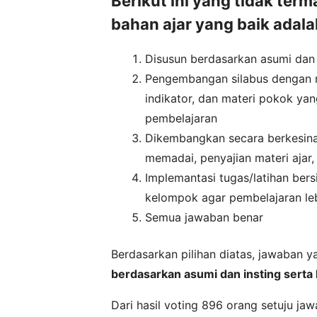
Berikut ini yang tidak te
bahan ajar yang baik adala
Disusun berdasarkan asumi dan
Pengembangan silabus dengan 
indikator, dan materi pokok yan
pembelajaran
Dikembangkan secara berkesin
memadai, penyajian materi ajar,
Implemantasi tugas/latihan bers
kelompok agar pembelajaran le
Semua jawaban benar
Berdasarkan pilihan diatas, jawaban y
berdasarkan asumi dan insting sert
Dari hasil voting 896 orang setuju ja