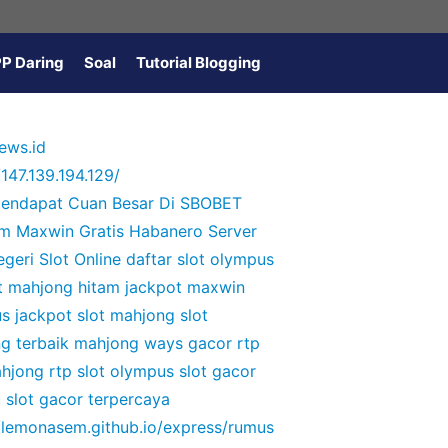
P Daring
Soal
Tutorial Blogging
ews.id
/147.139.194.129/
endapat Cuan Besar Di SBOBET
m Maxwin Gratis Habanero
Server
geri Slot Online
daftar slot olympus
t mahjong hitam
jackpot maxwin
us
jackpot slot mahjong
slot
g terbaik
mahjong ways gacor
rtp
ahjong
rtp slot olympus
slot gacor
u
slot gacor terpercaya
//lemonasem.github.io/express/rumus