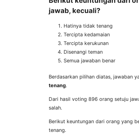
Berikut keuntungan dari o
jawab, kecuali?
Hatinya tidak tenang
Tercipta kedamaian
Tercipta kerukunan
Disenangi teman
Semua jawaban benar
Berdasarkan pilihan diatas, jawaban y
tenang
.
Dari hasil voting 896 orang setuju ja
salah.
Berikut keuntungan dari orang yang be
tenang.