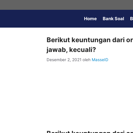
Langsung
ke
Home
Bank Soal
B
isi
Berikut keuntungan dari o
jawab, kecuali?
Desember 2, 2021
oleh
MasseID