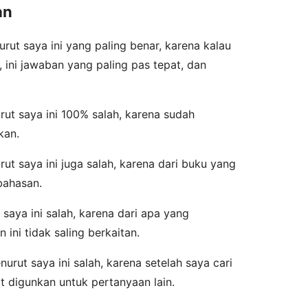
an
rut saya ini yang paling benar, karena kalau
, ini jawaban yang paling pas tepat, dan
ut saya ini 100% salah, karena sudah
kan.
ut saya ini juga salah, karena dari buku yang
bahasan.
saya ini salah, karena dari apa yang
 ini tidak saling berkaitan.
urut saya ini salah, karena setelah saya cari
at digunkan untuk pertanyaan lain.