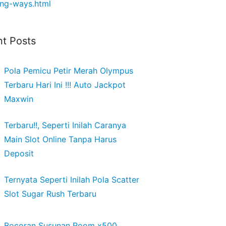
ng-ways.html
t Posts
Pola Pemicu Petir Merah Olympus
Terbaru Hari Ini !!! Auto Jackpot
Maxwin
Terbaru!!, Seperti Inilah Caranya
Main Slot Online Tanpa Harus
Deposit
Ternyata Seperti Inilah Pola Scatter
Slot Sugar Rush Terbaru
Bocoran Susunan Room x500