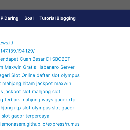
P Daring
Soal
Tutorial Blogging
ews.id
/147.139.194.129/
endapat Cuan Besar Di SBOBET
m Maxwin Gratis Habanero
Server
geri Slot Online
daftar slot olympus
t mahjong hitam
jackpot maxwin
us
jackpot slot mahjong
slot
g terbaik
mahjong ways gacor
rtp
ahjong
rtp slot olympus
slot gacor
u
slot gacor terpercaya
//lemonasem.github.io/express/rumus