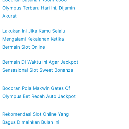
Olympus Terbaru Hari Ini, Dijamin
Akurat
Lakukan Ini Jika Kamu Selalu
Mengalami Kekalahan Ketika
Bermain Slot Online
Bermain Di Waktu Ini Agar Jackpot
Sensasional Slot Sweet Bonanza
Bocoran Pola Maxwin Gates Of
Olympus Bet Receh Auto Jackpot
Rekomendasi Slot Online Yang
Bagus Dimainkan Bulan Ini