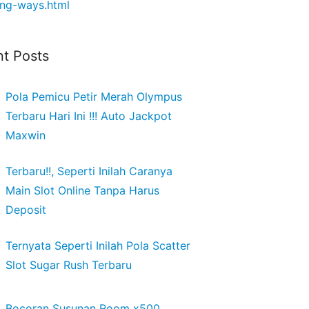
ng-ways.html
t Posts
Pola Pemicu Petir Merah Olympus
Terbaru Hari Ini !!! Auto Jackpot
Maxwin
Terbaru!!, Seperti Inilah Caranya
Main Slot Online Tanpa Harus
Deposit
Ternyata Seperti Inilah Pola Scatter
Slot Sugar Rush Terbaru
Bocoran Susunan Room x500