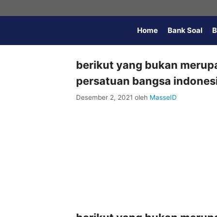
Langsung
ke
Home
Bank Soal
B
isi
berikut yang bukan merup
persatuan bangsa indones
Desember 2, 2021
oleh
MasseID